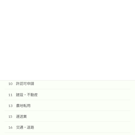
送信ボタンを押しますと確認メールが届きます。
@komorebi-office.jpからのメールを受信できるように設定してく
ださい。
検索
10 許認可申請
11 建設・不動産
13 農地転用
15 運送業
16 交通・道路