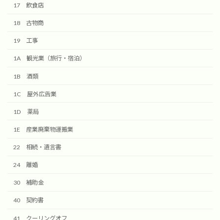
17 飲食店
18 古物商
19 工事
1A 観光業（旅行・宿泊）
1B 酒類
1C 屋外広告業
1D 薬局
1E 産業廃棄物運搬業
22 相続・遺言書
24 離婚
30 補助金
40 契約書
41 クーリングオフ