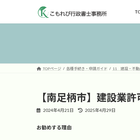
コ
ナ
ン
ビ
T
テ
ゲ
ン
ー
ツ
シ
へ
ョ
ス
ン
キ
に
ッ
移
TOPページ
各種手続き・申請ガイド
11 建設・不動
プ
動
【南足柄市】建設業許
最
2024年4月21日
2025年4月29日
終
更
お勧めする理由
新
日