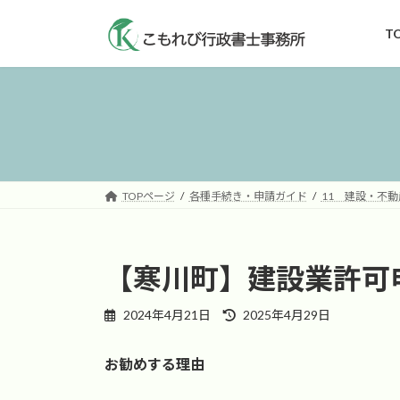
コ
ナ
ン
ビ
T
テ
ゲ
ン
ー
ツ
シ
へ
ョ
ス
ン
キ
に
ッ
移
TOPページ
各種手続き・申請ガイド
11 建設・不動
プ
動
【寒川町】建設業許可
最
2024年4月21日
2025年4月29日
終
更
お勧めする理由
新
日