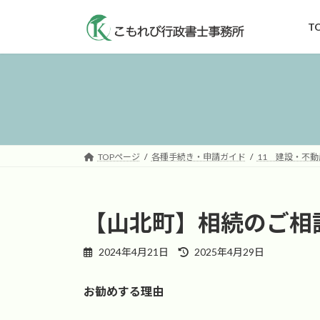
コ
ナ
ン
ビ
T
テ
ゲ
ン
ー
ツ
シ
へ
ョ
ス
ン
キ
に
ッ
移
TOPページ
各種手続き・申請ガイド
11 建設・不動
プ
動
【山北町】相続のご相
最
2024年4月21日
2025年4月29日
終
更
お勧めする理由
新
日