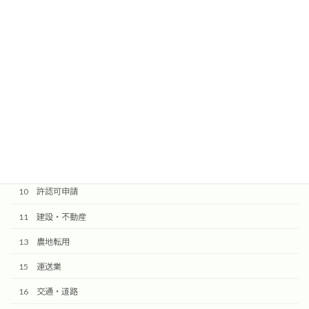
送信ボタンを押しますと確認メールが届きます。
@komorebi-office.jpからのメールを受信できるように設定してく
ださい。
検索
10 許認可申請
11 建設・不動産
13 農地転用
15 運送業
16 交通・道路