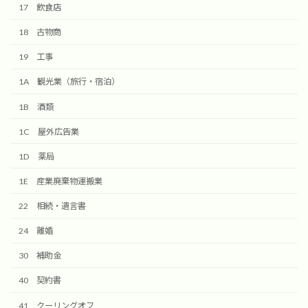
17 飲食店
18 古物商
19 工事
1A 観光業（旅行・宿泊）
1B 酒類
1C 屋外広告業
1D 薬局
1E 産業廃棄物運搬業
22 相続・遺言書
24 離婚
30 補助金
40 契約書
41 クーリングオフ