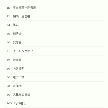
1E 産業廃棄物運搬業
22 相続・遺言書
24 離婚
30 補助金
40 契約書
41 クーリングオフ
42 示談書
50 内容証明
60 電子申請
70 著作権
80 入札参加資格
900 行政書士