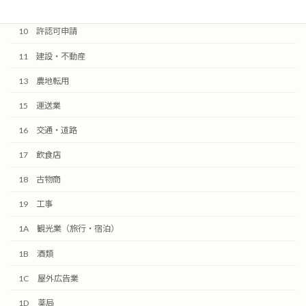
10 許認可申請
11 建設・不動産
13 農地転用
15 運送業
16 交通・道路
17 飲食店
18 古物商
19 工事
1A 観光業（旅行・宿泊）
1B 酒類
1C 屋外広告業
1D 薬局