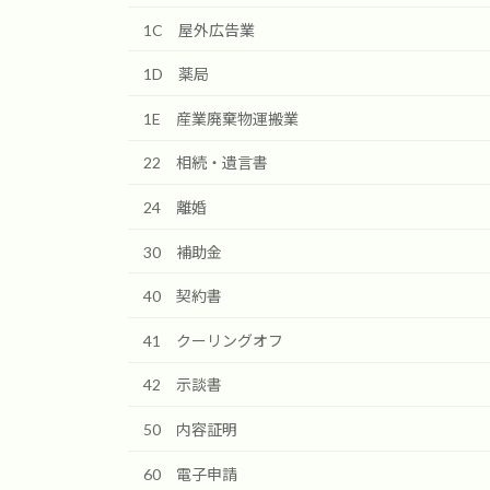
1C 屋外広告業
1D 薬局
1E 産業廃棄物運搬業
22 相続・遺言書
24 離婚
30 補助金
40 契約書
41 クーリングオフ
42 示談書
50 内容証明
60 電子申請