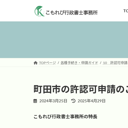
コ
ナ
ン
ビ
T
テ
ゲ
ン
ー
ツ
シ
へ
ョ
ス
ン
キ
に
ッ
移
TOPページ
各種手続き・申請ガイド
10 許認可申請
プ
動
町田市の許認可申請の
最
2024年3月25日
2025年4月29日
終
更
こもれび行政書士事務所の特長
新
日