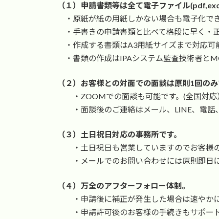
時
（１）申請書類等は全て電子ファイル(pdf,exc
:
・原紙が紙の用紙しかない場合も電子化でき
・手書きの申請書類と比べて格段に早く・正
・作成する書類はA3用紙サイズまで対応可
・書類の作成はIPAシステム監査技術者とMO
（２）お客様との対面での面談は原則1回のみ
・ZOOMでの面談も可能です。(全国対応
・面談後のご連絡はメール、LINE、電話、
（３）土日祝日対応の事務所です。
・土日祝日も営業していますのでお客様の
・メールでのお問い合わせには原則即日に
（４）万全のアフターフォロー体制。
・申請後に補正が発生した場合は速やかに
・申請許可後のお客様の手続きもサポート