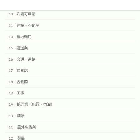
10 許認可申請
11 建設・不動産
13 農地転用
15 運送業
16 交通・道路
17 飲食店
18 古物商
19 工事
1A 観光業（旅行・宿泊）
1B 酒類
1C 屋外広告業
1D 薬局