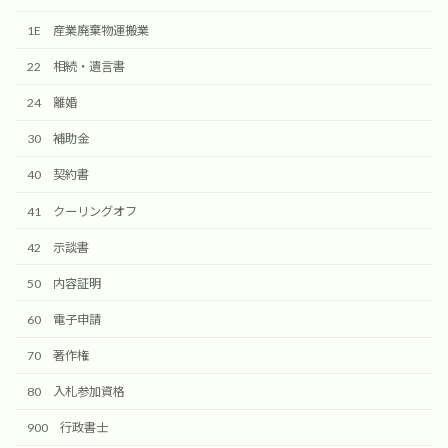
1E 産業廃棄物運搬業
22 相続・遺言書
24 離婚
30 補助金
40 契約書
41 クーリングオフ
42 示談書
50 内容証明
60 電子申請
70 著作権
80 入札参加資格
900 行政書士