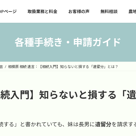
OPページ
取扱業務と料金
お客様の声
無料相談
農
各種手続き・申請ガイド
書
相模原 相続 遺言：【相続入門】知らないと損する「遺留分」とは？
【相続入門】知らないと損する「
続する」と書かれていても、妹は長男に
遺留分
を請求す