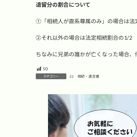
時
遺留分の割合について
:
①「相続人が直系尊属のみ」の場合は法
②それ以外の場合は法定相続割合の1/2
ちなみに兄弟の誰かが亡くなった場合、
50
22 相続・遺言書
カテゴリー