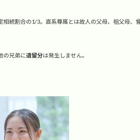
定相続割合の1/3。直系尊属とは故人の父母、祖父母、
他の兄弟に
遺留分
は発生しません。