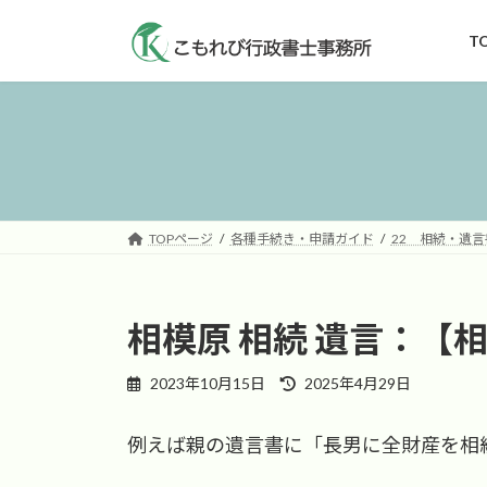
コ
ナ
ン
ビ
T
テ
ゲ
ン
ー
ツ
シ
へ
ョ
ス
ン
キ
に
ッ
移
TOPページ
各種手続き・申請ガイド
22 相続・遺言
プ
動
相模原 相続 遺言：
最
2023年10月15日
2025年4月29日
終
更
例えば親の遺言書に「長男に全財産を相
新
日