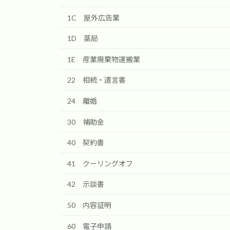
1C 屋外広告業
1D 薬局
1E 産業廃棄物運搬業
22 相続・遺言書
24 離婚
30 補助金
40 契約書
41 クーリングオフ
42 示談書
50 内容証明
60 電子申請