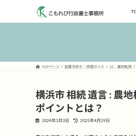
コ
ナ
ン
ビ
T
テ
ゲ
ン
ー
ツ
シ
へ
ョ
ス
ン
キ
に
ッ
移
TOPページ
各種手続き・申請ガイド
13 農地転用
プ
動
横浜市 相続 遺言 :
ポイントとは？
最
2024年3月3日
2025年4月29日
終
更