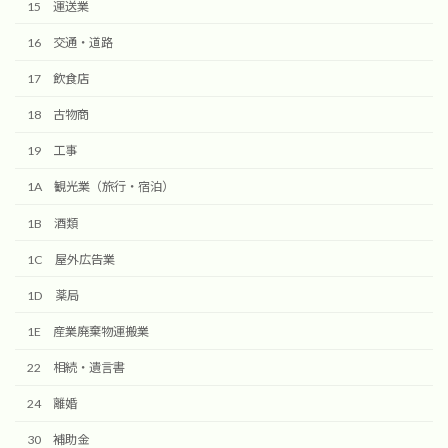
15 運送業
16 交通・道路
17 飲食店
18 古物商
19 工事
1A 観光業（旅行・宿泊）
1B 酒類
1C 屋外広告業
1D 薬局
1E 産業廃棄物運搬業
22 相続・遺言書
24 離婚
30 補助金