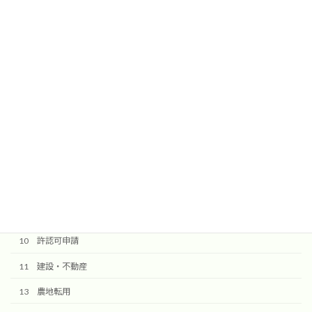
送信ボタンを押しますと確認メールが届きます。
@komorebi-office.jpからのメールを受信できるように設定してく
ださい。
検索
10 許認可申請
11 建設・不動産
13 農地転用