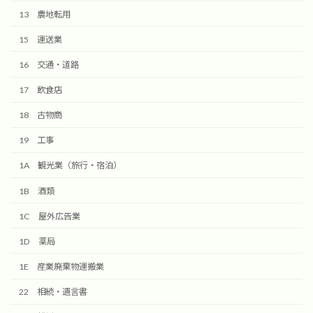
13 農地転用
15 運送業
16 交通・道路
17 飲食店
18 古物商
19 工事
1A 観光業（旅行・宿泊）
1B 酒類
1C 屋外広告業
1D 薬局
1E 産業廃棄物運搬業
22 相続・遺言書