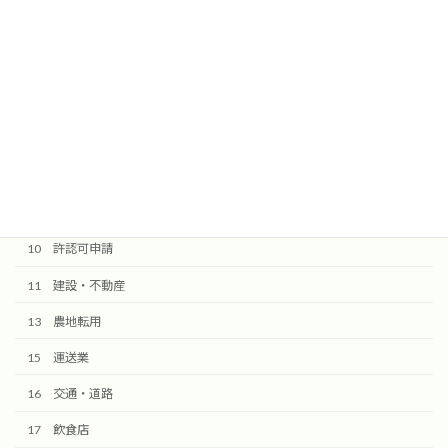
送信ボタンを押しますと確認メールが届きます。
@komorebi-office.jpからのメールを受信できるように設定してく
ださい。
検索
10 許認可申請
11 建設・不動産
13 農地転用
15 運送業
16 交通・道路
17 飲食店