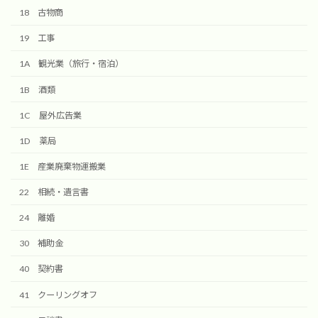
18 古物商
19 工事
1A 観光業（旅行・宿泊）
1B 酒類
1C 屋外広告業
1D 薬局
1E 産業廃棄物運搬業
22 相続・遺言書
24 離婚
30 補助金
40 契約書
41 クーリングオフ