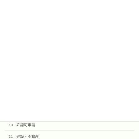
送信ボタンを押しますと確認メールが届きます。
@komorebi-office.jpからのメールを受信できるように設定してく
ださい。
検索
10 許認可申請
11 建設・不動産