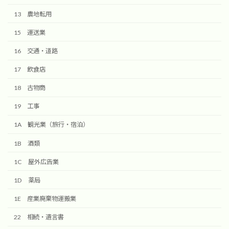
13 農地転用
15 運送業
16 交通・道路
17 飲食店
18 古物商
19 工事
1A 観光業（旅行・宿泊）
1B 酒類
1C 屋外広告業
1D 薬局
1E 産業廃棄物運搬業
22 相続・遺言書