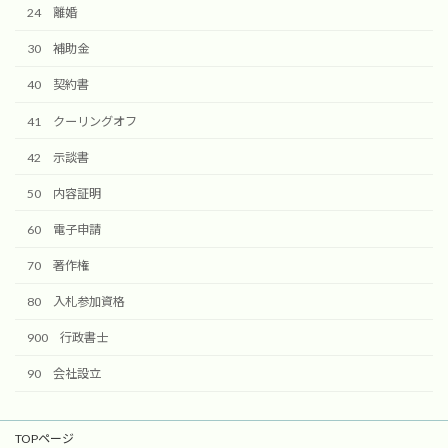
24 離婚
30 補助金
40 契約書
41 クーリングオフ
42 示談書
50 内容証明
60 電子申請
70 著作権
80 入札参加資格
900 行政書士
90 会社設立
TOPページ