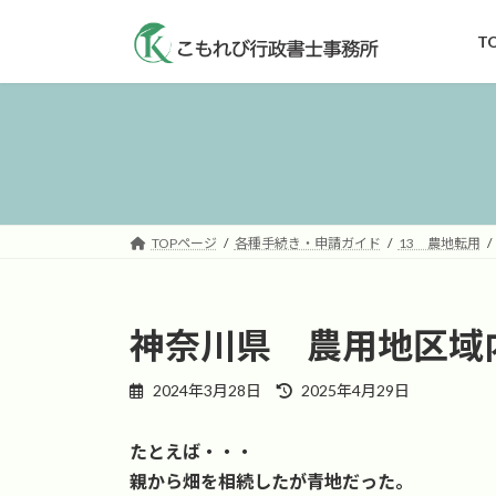
コ
ナ
ン
ビ
T
テ
ゲ
ン
ー
ツ
シ
へ
ョ
ス
ン
キ
に
ッ
移
TOPページ
各種手続き・申請ガイド
13 農地転用
プ
動
神奈川県 農用地区域
最
2024年3月28日
2025年4月29日
終
更
たとえば・・・
新
日
親から畑を相続したが青地だった。