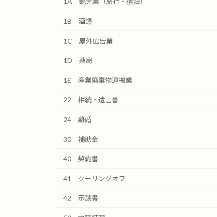
1A 観光業（旅行・宿泊）
1B 酒類
1C 屋外広告業
1D 薬局
1E 産業廃棄物運搬業
22 相続・遺言書
24 離婚
30 補助金
40 契約書
41 クーリングオフ
42 示談書