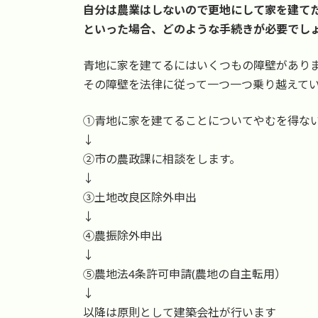
時
自分は農業はしないので更地にして家を建て
:
といった場合、どのような手続きが必要でし
青地に家を建てるにはいくつもの障壁があり
その障壁を法律に従って一つ一つ乗り越えて
①青地に家を建てることについてやむを得な
↓
②市の農政課に相談をします。
↓
③土地改良区除外申出
↓
④農振除外申出
↓
⑤農地法4条許可申請(農地の自主転用）
↓
以降は原則として建築会社が行います