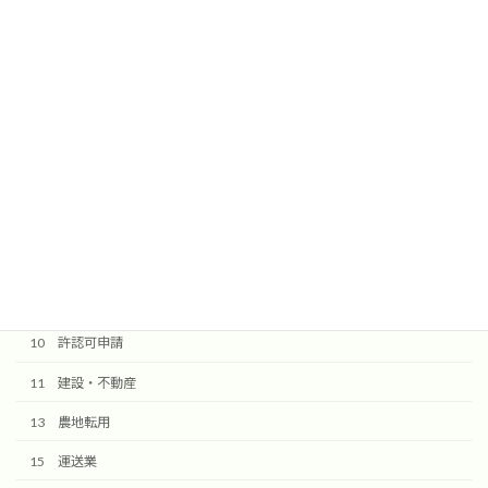
送信ボタンを押しますと確認メールが届きます。
@komorebi-office.jpからのメールを受信できるように設定してく
ださい。
検索
10 許認可申請
11 建設・不動産
13 農地転用
15 運送業