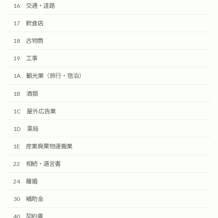
16 交通・道路
17 飲食店
18 古物商
19 工事
1A 観光業（旅行・宿泊）
1B 酒類
1C 屋外広告業
1D 薬局
1E 産業廃棄物運搬業
22 相続・遺言書
24 離婚
30 補助金
40 契約書